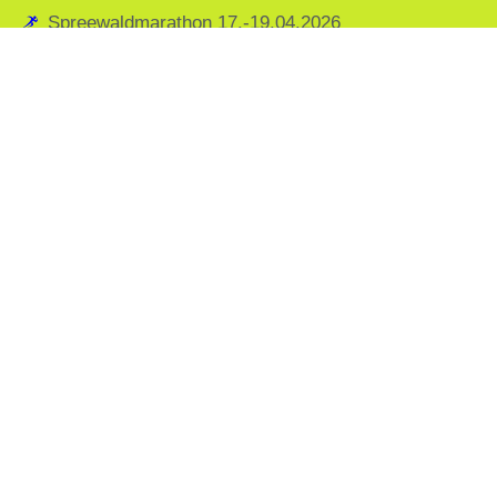
Spreewaldmarathon 17.-19.04.2026
LUST BEI UNSEREM 28. FELDMARKLAUF
TEILZUNEHMEN? INFORMIERE DICH HIER
Datenschutzerklärung
Impressum
Kontakt